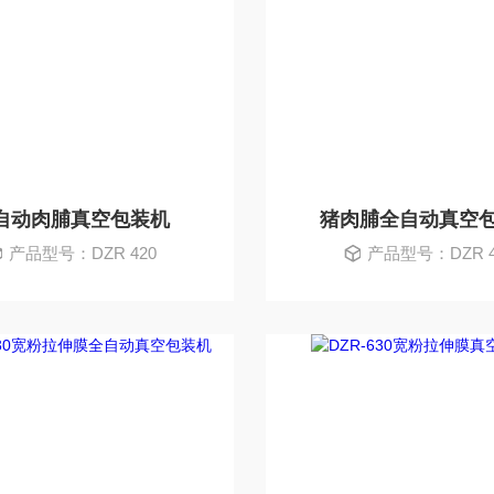
自动肉脯真空包装机
猪肉脯全自动真空
产品型号：DZR 420
产品型号：DZR 4