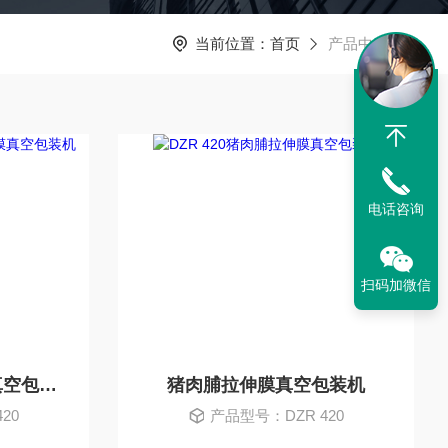
当前位置：
首页
产品中心
电话咨询
扫码加微信
猪肉脯全自动拉伸膜真空包装机
猪肉脯拉伸膜真空包装机
20
产品型号：DZR 420