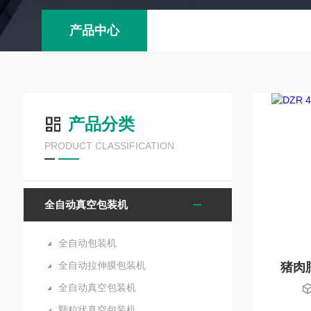
产品中心
产品分类
PRODUCT CLASSIFICATION
全自动真空包装机
全自动包装机
全自动拉伸膜包装机
猪肉
全自动真空包装机
颗粒状真空包装机