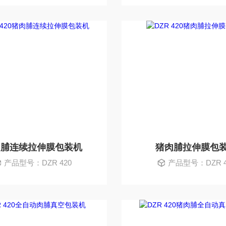
肉脯连续拉伸膜包装机
猪肉脯拉伸膜包
产品型号：DZR 420
产品型号：DZR 4