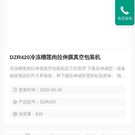
电话咨询
DZR420冷冻榴莲肉拉伸膜真空包装机
冷冻榴莲肉拉伸膜真空包装机的工作原理 下膜拉伸成型：设备
根据预设的尺寸和形状，将下膜拉伸成所需的包装腔体。 填充
包装物：将待包装的物品放入已成型的下膜腔中。 真空或真空
更新时间：2026-05-26
充气：在封合箱中，对包装物进行真空处理或真空充气处理，
以去除包装物中的空气或充入保护气体。 热合封口：将上膜与
产品型号：DZR420
下膜在封合箱中通过热合方式进行封口，确保包装的密封性。
切割分离：通过横切和纵切将包装好的产品从膜带上分离，
浏览量：620