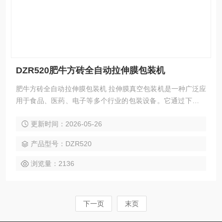
DZR520肥牛方砖全自动拉伸膜包装机
肥牛方砖全自动拉伸膜包装机 拉伸膜真空包装机是一种广泛应
用于食品、医药、电子等多个行业的包装设备。它通过下膜拉
伸成型，将包装物装入成型腔中，然后进行真空或真空充气处
更新时间：2026-05-26
理，并在封合箱中将上膜与下膜热合，最终通过切割形成独立
的包装单元。
产品型号：DZR520
浏览量：2136
下一页
末页