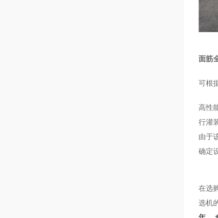
面筋
可根
高性
行灌
由于
确定
在选
选机
年