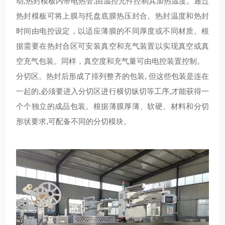
动
,
热封模板内带电热管
,
由温控元件控制其加热温度。通过
热封模板可将上膜与托盘底膜热压封合。热封温度和热封
时间由电控设定，以适应薄膜的不同厚度或不同材质。根
据需要在热封合区可安装真空和充气装置以实现真空或真
空充气包装。同样，真空度和充气量可由电控装置控制。
分切区。热封后形成了排列整齐的包装
,
但这些包装是连在
一起的
,
必须要进入分切区进行横切纵切等工序
,
才能获得一
个个独立的成品包装。根据薄膜厚薄、软硬、材料和分切
形状要求
,
可配备不同的分切模块。