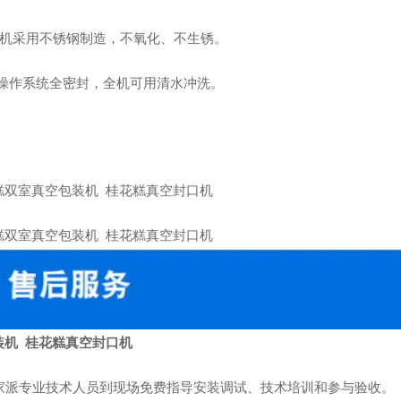
机采用不锈钢制造，不氧化、不生锈。
 操作系统全密封，全机可用清水冲洗。
糕双室真空包装机 桂花糕真空封口机
糕双室真空包装机 桂花糕真空封口机
装机 桂花糕真空封口机
家派专业技术人员到现场免费指导安装调试、技术培训和参与验收。