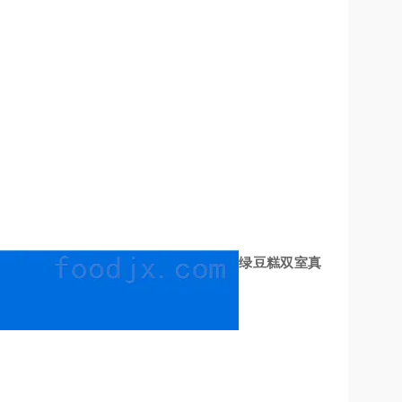
绿豆糕双室真