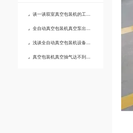
谈一谈双室真空包装机的工作原理
全自动真空包装机真空泵出现常见故障的原因
浅谈全自动真空包装机设备安全操作规程
真空包装机真空抽气达不到预期效果问题的探讨