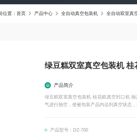
前位置：
首页
产品中心
全自动真空包装机
全自动双室真
绿豆糕双室真空包装机 桂
产品简介
绿豆糕双室真空包装机 桂花糕真空封口机 
气进行抽空，使被包装产品内达到真空状态，
产品型号：DZ-700