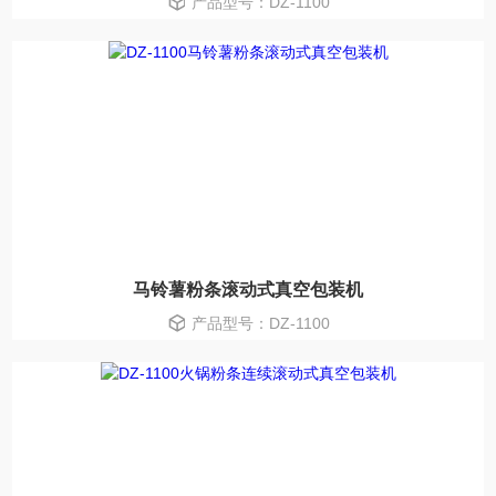
产品型号：DZ-1100
马铃薯粉条滚动式真空包装机
产品型号：DZ-1100