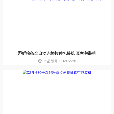
湿鲜粉条全自动连续拉伸包装机 真空包装机
产品型号：DZR-520