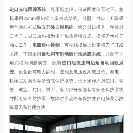
进口光电跟踪系统
、可用彩盖膜，保证图案位置对正。整
机采用
20mm
厚铝镁合金板式结构。成型、封口、升降采
用气动杠杆式
独立升降自锁系统
。组合封口模具、整体封
口垫子，封口加热板为多个加热管镶嵌式。横切刀为单刀
独立工作，
电脑集中控制
，可在触摸屏上设定横刀打开或
关闭。下膜采用
自动刹车制动鼓
和
涨紧膜系统
，并配有手
炳式横向调膜装置。配有
进口组装废料边角自动回收系
统
。设备配有电力缺相、逆相及电压过高或过低、漏电、
机械定期润滑等警告或保护系统，便于操作人员使用、调
整，成型、封口、横刀、纵刀部分全部装有安全保护系统
并配有安全防护罩，故障时自动停车保护并在电脑显示故
障原因和处理办法。