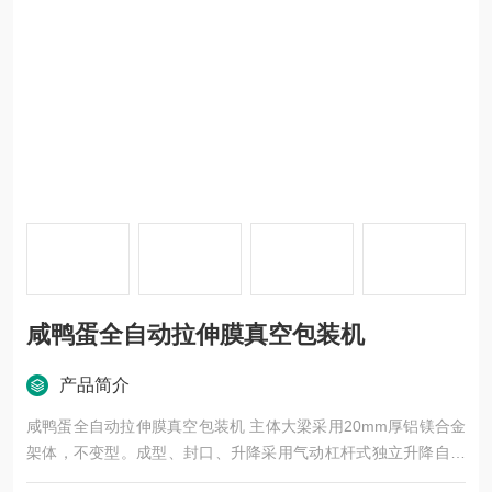
咸鸭蛋全自动拉伸膜真空包装机
产品简介
咸鸭蛋全自动拉伸膜真空包装机 主体大梁采用20mm厚铝镁合金
架体，不变型。成型、封口、升降采用气动杠杆式独立升降自锁
系统。组合封口模具、整体封口垫子，封口加热板为多个加热管