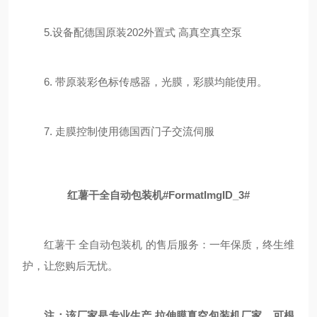
5.设备配德国原装202外置式 高真空真空泵
6. 带原装彩色标传感器，光膜，彩膜均能使用。
7. 走膜控制使用德国西门子交流伺服
红薯干全自动包装机#FormatImgID_3#
红薯干 全自动包装机 的售后服务：一年保质，终生维
护，让您购后无忧。
注：该厂家是专业生产 拉伸膜
真空包装机
厂家，可根