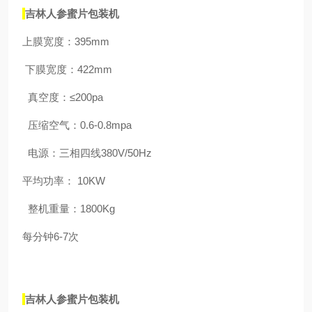
吉林人参蜜片包装机
上膜宽度：
395mm
下膜宽度：
422mm
真空度：≤
200pa
压缩空气：
0.6-0.8mpa
电源：三相四线
380V/50Hz
平均功率：
10KW
整机重量：
1800Kg
每分钟
6-7
次
吉林人参蜜片包装机