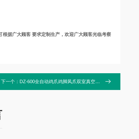
可根据广大顾客 要求定制生产，欢迎广大顾客光临考察
下一个：
DZ-600全自动鸡爪鸡脚凤爪双室真空包装机
言