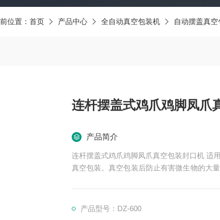
前位置：
首页
产品中心
全自动真空包装机
自动摆盖真空
连杆摆盖式鸡爪鸡脚凤爪
产品简介
连杆摆盖式鸡爪鸡脚凤爪真空包装封口机 适用于面筋，面皮，辣条小零食，鸡爪，烧鸡，海产品等
真空包装。真空包装后防止有害微生物的大量
品保质期。对于熟食烧烤系列 猪蹄 猪耳朵
符合国家要求标准。
产品型号：DZ-600