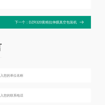
下一个：
DZR320黄精拉伸膜真空包装机
言