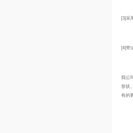
[3]
[4
我公
形状
有的