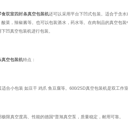
零食双室四封条真空包装机
还可以
采用平台下凹式包装。适合于含水
，酸菜，辣椒酱等。也可以包装酒水，药水等。在肉制品的真空包装
用下凹真空包装机进行包装。
条真空包装机
特点：
尤其适合小包装 如豆干 鸡爪 鱼豆腐等。600/2SD真空包装机是双
]选用极限真空度高、性能的德国*普旭真空泵，质量稳定，耐用可靠。