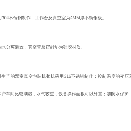
采用304不锈钢制作，工作台及真空室为4MM厚不锈钢板。
]带油水分离装置，真空管及密封垫为硅胶材质。
司生产的双室真空包装机整机采用316不锈钢制作；控制温度的变
。
客户车间比较潮湿，水气较重，设备操作面板可以外置；加防水保护