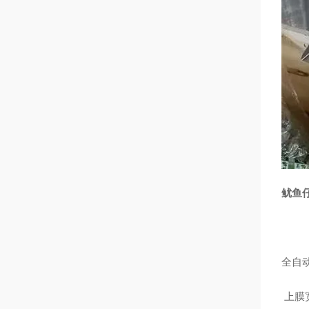
鱿鱼
全自
上膜