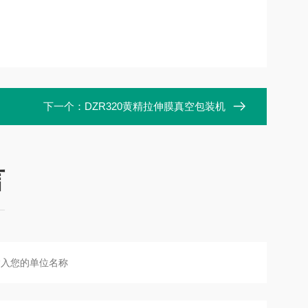
下一个：
DZR320黄精拉伸膜真空包装机
言