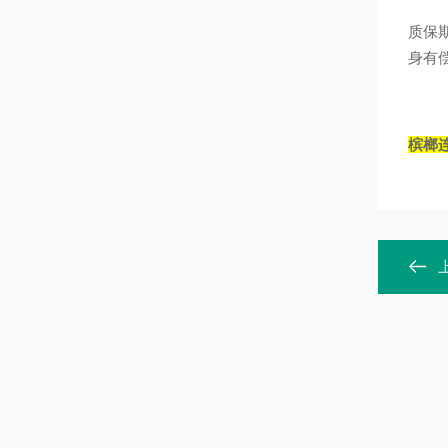
质保
身有
槟榔