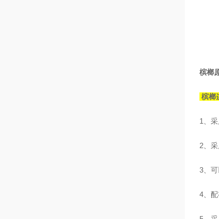
槟榔
槟榔
1
、采
2
、采
3
、可
4
、配
5
、采