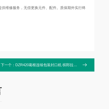
提供维修服务，无偿更换元件、配件。质保期外实行终
下一个：
DZR420葛根连续包装封口机 槟郎拉伸抽真空机
言