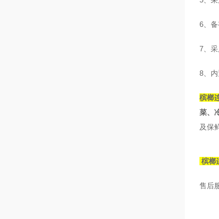
6
、备
7
、采
8
、内
槟榔
菜、
及保
槟榔
售后