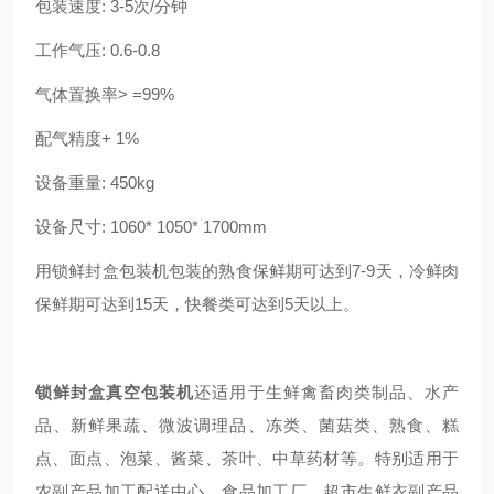
包装速度: 3-5次/分钟
工作气压: 0.6-0.8
气体置换率> =99%
配气精度+ 1%
设备重量: 450kg
设备尺寸: 1060* 1050* 1700mm
用锁鲜封盒包装机包装的熟食保鲜期可达到7-9天，
冷鲜肉
保鲜期可达到15天，快餐类可达到5天以上。
锁鲜封盒真空包装机
还适用于生鲜禽畜肉类制品、水产
品、新鲜果蔬、微波调理品、冻类、菌菇类、熟食、糕
点、面点、泡菜、酱菜、茶叶、中草药材等。特别适用于
农副产品加工配送中心、食品加工厂、超市生鲜衣副产品