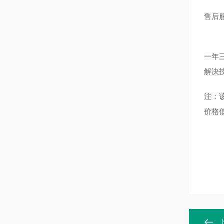
售后
一年
解决
注：
价格