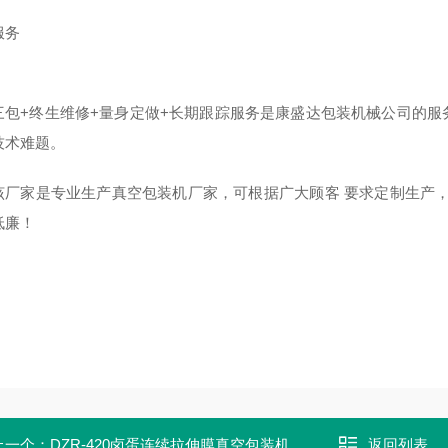
服务
三包+终生维修+量身定做+长期跟踪服务是康盛达包装机械公司的
技术难题。
该厂家是专业生产真空包装机厂家，可根据广大顾客 要求定制生产
低廉！
上一个：
DZR-420卤蛋连续拉伸膜真空包装机
返回列表