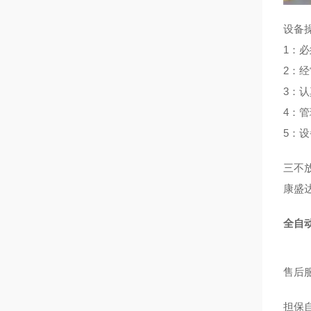
设备
1：
2：
3：
4：
5：
三不
康盛
全自
售后
担保