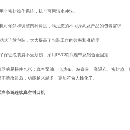
用全密封
操作系统
，
机
全可用清水冲洗。
机可倾斜和调整四种角度，满足您的不同身高及产品的包装需求
动式连续包装，大大提高了包装工作的效率和准确度
了
保证包装袋不受划伤，
采用
PVC
软底履带及铝合金固定
机器的易损件包括：真空泵油、电热条、粘膏带、高温布、密封垫、
经不断改进后，功能越来越多，更加符合人性化了。
式白条鸡连续真空封口机