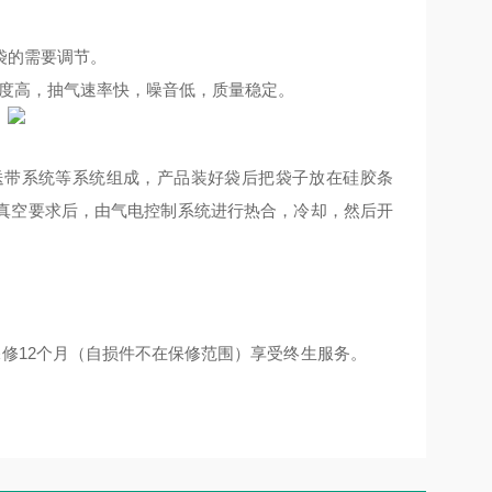
袋的需要调节。
空度高，抽气速率快，噪音低，质量稳定。
。
送带系统等系统组成，
产品装好袋后把袋子放在硅胶条
真空要求后，由气电控制系统进行热合，冷却，然后开
保修12个月（自损件不在保修范围）享受终生服务。