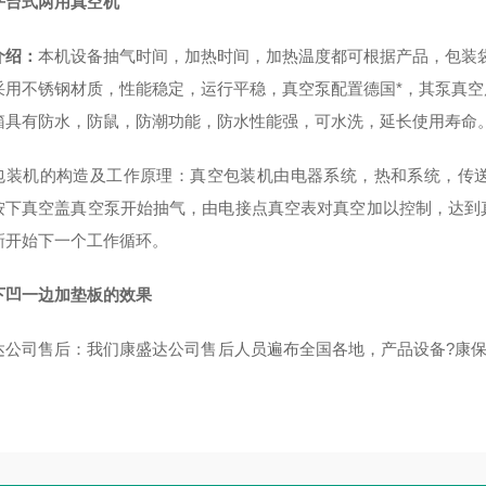
平台式两用真空机
介绍：
本机设备抽气时间，加热时间，加热温度都可根据产品，包装
采用不锈钢材质，性能稳定，运行平稳，真空泵配置德国*，其泵真
箱具有防水，防鼠，防潮功能，防水性能强，可水洗，延长使用寿命
包装机的构造及工作原理：真空包装机由电器系统，热和系统，传
按下真空盖真空泵开始抽气，由电接点真空表对真空加以控制，达到
新开始下一个工作循环。
下凹一边加垫板的效果
达公司售后：我们康盛达公司售后人员遍布全国各地，产品设备
?
康