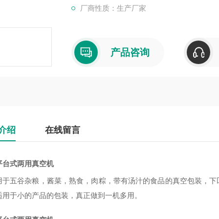
厂商性质：生产厂家
产品咨询
介绍
在线留言
平台式两用真空机
用于五谷杂粮，酱菜，熟食，肉粽，带有汤汁的食品的真空包装，下
适用于小的产品的包装，真正做到一机多用。