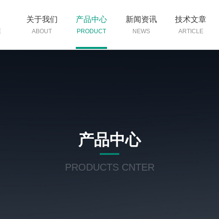
页
关于我们
产品中心
新闻资讯
技术文章
E
ABOUT
PRODUCT
NEWS
ARTICLE
产品中心
PRODUCTS CNTER