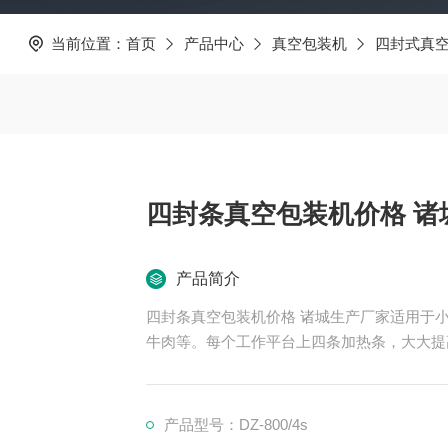
当前位置：
首页
产品中心
真空包装机
四封式真
四封条真空包装机价格 诸
产品简介
四封条真空包装机价格 诸城生产厂家适用于
牛肉等。每个工作平台上四条加热条，大大提
产品型号：DZ-800/4s