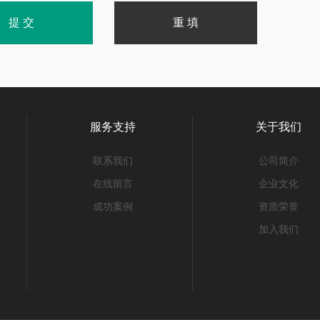
服务支持
关于我们
联系我们
公司简介
在线留言
企业文化
成功案例
资质荣誉
加入我们