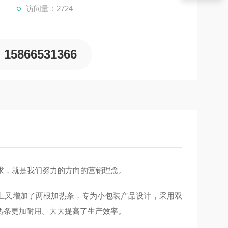
访问量：2724
15866531366
求，就是我们努力的方向的营销理念。
上又增加了两根加热条，专为小包装产品设计，采用双
热条更加耐用。大大提高了生产效率。