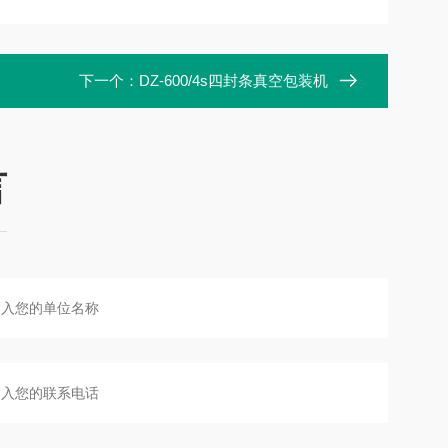
下一个：
DZ-600/4s四封条真空包装机
言