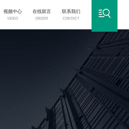
视频中心
在线留言
联系我们
VIDEO
ORDER
CONTACT