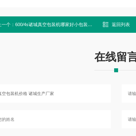
上一个：
600/4s诸城真空包装机哪家好小包装四封条真空机
返回列表
在线留