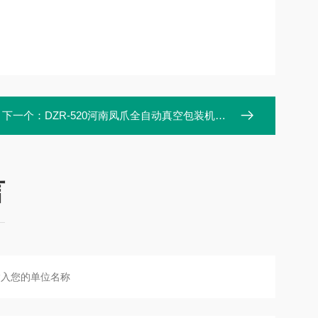
下一个：
DZR-520河南凤爪全自动真空包装机拉伸膜式
言