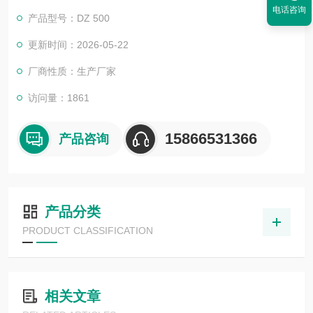
电话咨询
产品型号：DZ 500
更新时间：2026-05-22
厂商性质：生产厂家
访问量：1861
15866531366
产品咨询
产品分类
PRODUCT CLASSIFICATION
相关文章