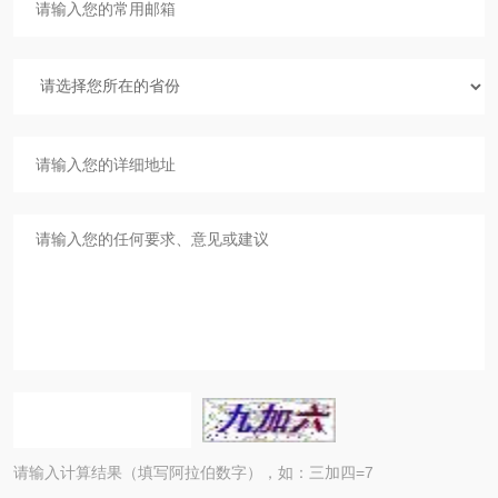
请输入计算结果（填写阿拉伯数字），如：三加四=7