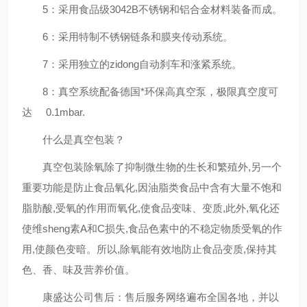
5：采用食品级3042B不锈钢和铝合金材料装备而成。
6：采用特制不锈钢链条和膜夹传动系统。
7：采用独立的zidong自动刹车和涨紧系统。
8：真空系统配备德国*环保高真空泵，极限真空度可
达 0.1mbar.
什么是真空包装？
真空包装除氧除了抑制微生物的生长和繁殖外,另一个
重要功能是防止食品氧化,因油脂类食品中含有大量不饱和
脂肪酸,受氧的作用而氧化,使食品变味、变质,此外,氧化还
使维sheng素A和C损失,食品色素中的不稳定物质受氧的作
用,使颜色变暗。所以,除氧能有效地防止食品变质,保持其
色、香、味及营养价值。
康盛达公司售后：售后服务网络遍布全国各地，并以