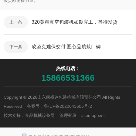
级贡献更多力量。
320黄精真空包装机如期完工，等待发货
上一条
攻坚克难保交付 匠心品质筑口碑
下一条
热线电话：
15866531366
Copyright © 2026山东康盛达包装机械有限责任公司 All Rights
Reserved 备案号：
鲁ICP备2020043606号-2
技术支持：
食品机械设备网
管理登录
sitemap.xml