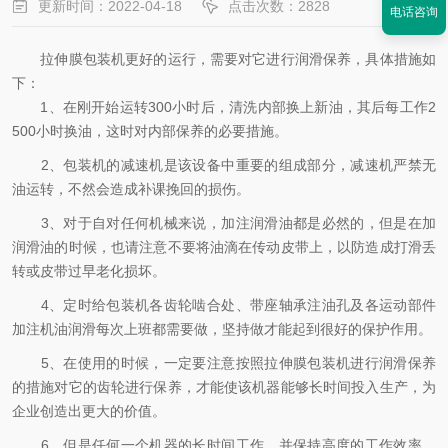
更新时间：2022-04-18
点击次数：2828
电话咨询
拉伸膜包装机更好的运行，需要对它进行润滑保养，具体措施如
下：
1、在刚开始运转300小时后，清洗内部换上新油，其后每工作2
500小时换油，这时对内部保养的必要措施。
2、包装机的减速机是该设备中重要的组成部分，减速机严禁无
油运转，不然会造成补课挽回的损伤。
3、对于自对任何机械来说，加注润滑油都是必然的，但是在加
润滑油的时候，也请注意不要将油滴在传动皮带上，以防造成打滑丢
转或皮带过早老化损坏。
4、定时给包装机各齿轮啮合处、带座轴承注油孔及各运动部件
加注机油润滑每次上班都需要做，坚持做才能起到很好的保护作用。
5、在使用的时候，一定要注意按照拉伸膜包装机进行润滑保养
的措施对它的齿轮进行保养，才能使该机器能够长时间投入生产，为
企业创造出更大的价值。
6、但是任何一个机器的长时间工作，并保持高度的工作效率，